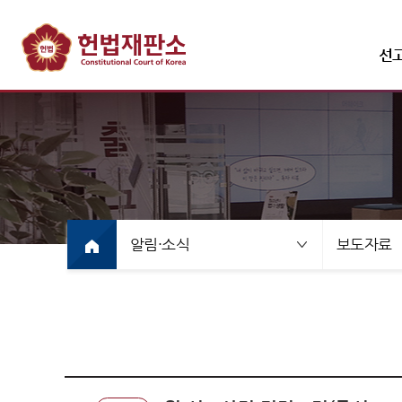
선
선고·변론사건
선고사
선고목
알림·소식
보도자료
만화로
선고동
최근 