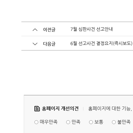
헌법재판 안내
헌법재
7월 심판사건 선고안내
이전글
6월 선고사건 결정요지(즉시보도)
다음글
헌법소
홈페이지 개선의견
홈페이지에 대한 기능,
참여·소통
FAQ(
매우만족
만족
보통
불만족