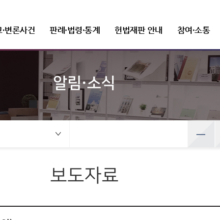
고·변론사건
판례·법령·통계
헌법재판 안내
참여·소통
알림·소식
선고사건
판례정보
헌법재판 개관
FAQ(자주 묻는 질문)
새소식
헌법재판소장
변론사건
발간자료
헌법재판소 권한
질문과 답변
보도자료
조직 및 직원
선고목록 및 결정문
공보판례
인사말
변론일정
헌법재판실무제요
헌법소원심판
재판관
건
변론사건
예산낭비신고
뉴스레터
정보공개
공직자윤리위원회
만화로 보는 결정
분야별 주요판례
프로필
변론목록
주요 연속간행물
위헌법률심판
사무처ㆍ차장
록 및 결정문
변론일정
선고동영상
판례검색
연설문
변론동영상
기타 발간자료
탄핵심판
조직도
사전정보 공개
취업이력공시
 보는 결정
변론목록
최근 주요결정
판례요지집
사진동정
정당해산심판
세입·세출 예산 운용현황
취업심사결과
영상
변론동영상
권한쟁의심판
정보공개 청구
보도자료
주요결정
Open API
법령정보
상징소개
입법예고
홍보자료
공공데이터 개방
헌법소원심판 청구방법
전자헌법재판센터
헌법
휘장
안내책자
헌법재판소법
상징문양
영상자료