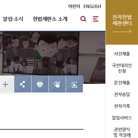
어린이
|
ENGLISH
전자헌법
알림·소식
헌법재판소 소개
재판센터
방청신청
헌법재판통계
심판절차 일반
자유게시판
포토뉴스
연혁
사건제출
국선대리인
예약하기
한눈에 보는 헌법재판
방청신청
신청
심판기록복사
채용안내
확인/취소
사건통계
예약하기
문건제출
심판확정기록 복사신청
확인/취소
신청확인
전자송달
전자기록
미개정 법령현황
청사소개
알림서비스
국선대리인 제도
위헌결정
청사안내
관련양식
헌법불합치결정
사이버 투어
및 작성례