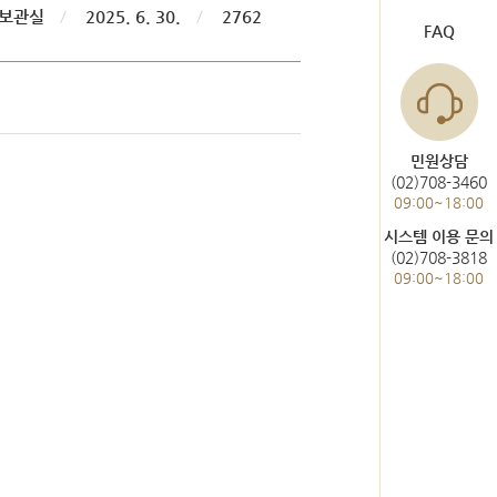
도서관 이용
헌법재판통계
보관실
/
2025. 6. 30.
/
2762
FAQ
한눈에 보는 헌법재판
사건통계
민원상담
(02)708-3460
09:00~18:00
미개정 법령현황
시스템 이용 문의
(02)708-3818
위헌결정
09:00~18:00
헌법불합치결정