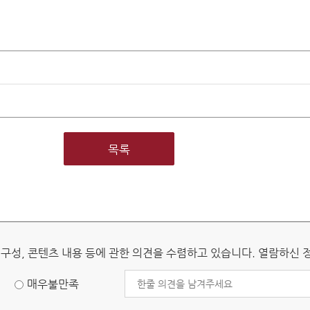
판 개관
헌법재판소 권한
헌법소원심판
위헌법률심판
탄핵심판
정당해산심판
목록
권한쟁의심판
원심판 청구방법
전자헌법재판센터
 구성, 콘텐츠 내용 등에 관한 의견을 수렴하고 있습니다. 열람하신
자주 묻는 질문)
질문과 답변
매우불만족