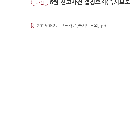
판례·법령·통계
6월 선고사건 결정요지(즉시보도
사건
판례정
공보판
분야별
20250627_보도자료(즉시보도외).pdf
판례검
판례요
법령정
헌법
헌법재
헌법재
헌법재
한영 