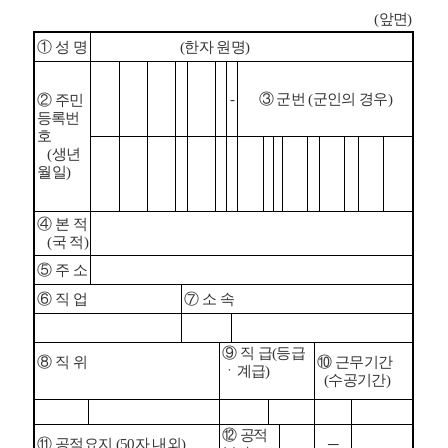
(
앞면
)
①
성 명
(
한자 원명
)
-
③
군번
(
군인의 경우
)
②
주민
등록번
호
(
생
년
월
일
)
④
본 적
(
국 적
)
⑤
주 소
⑥
직 업
⑦
소 속
⑨
직 급
(
등급
⑧
직 위
⑩
근
무
기
간
ㆍ
계급
)
(
수
공
기
간
)
⑫
공적
⑪
공적요지
(50
자 내외
)
─