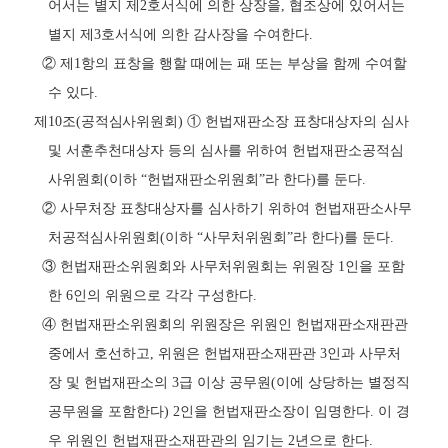
어서는 별지 제
2
호서식에 의한 상장을
,
협조상에 있어서는
별지 제
3
호서식에 의한 감사장을 수여한다
.
②
제
1
항의 표창을 행할 때에는 패 또는 부상을 함께 수여할
수 있다
.
제
10
조
(
공적심사위원회
)
①
헌법재판소장 표창대상자의 심사
및 서훈추천대상자 등의 심사를 위하여 헌법재판소공적심
사위원회
(
이하
“
헌법재판소위원회
”
라 한다
)
를 둔다
.
②
사무처장 표창대상자를 심사하기 위하여 헌법재판소사무
처공적심사위원회
(
이하
“
사무처위원회
”
라 한다
)
를 둔다
.
③
헌법재판소위원회와 사무처위원회는 위원장
1
인을 포함
한
6
인의 위원으로 각각 구성한다
.
④
헌법재판소위원회의 위원장은 위원인 헌법재판소재판관
중에서 호선하고
,
위원은 헌법재판소재판관
3
인과 사무처
장 및 헌법재판소의
3
급 이상 공무원
(
이에 상당하는 별정직
공무원을 포함한다
) 2
인을 헌법재판소장이 임명한다
.
이 경
우 위원인 헌법재판소재판관의 임기는
2
년으로 한다
.