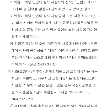
2.
위원이 해당 안건의 심사 대상자와 친족
(
「
민법
」
제
777
조에 따 른 친족을 말한다
)
관계에 있거나 있었던 경우
3.
위원이 해당 안건의 심사 대상 공적 또는 서훈 취소 요건
이 되는 사실에 관여한 경우
.
다만
,
공무원이 직무수행을 위
하여 해당 공적 또는 서훈 취소 요건이 되는 사실에 관여한
경우는 제외한다
.
⑩
위원은 제
9
항 각 호에 따른 제척 사유에 해당하거나 본인
에게 심사의 공정성을 기대하기 어려운 사정이 있다고 판단
되는 경우에는 스스로 해당 안건의 심사에서 회피
(
回避
)
하
여야 한다
. <
신설
2023
？
9
？
22>
제
11
조
(
표창대상자추천
)
①
헌법재판소장 표창대상자는 사무
처장이 추천하고
,
사무처장 표창대상자는 헌법재판소장비
서실장
,
사무처의 실장
(
실장이 없는 경우 국장
),
공보관 또
는 도서총괄심의관이 추천한다
. <
개정
2021
？
10
？
18,
2024
？
12
？
20>
②
제
1
항의 표창을 추천하고자 할 때에는 별지 제
4
호서식에