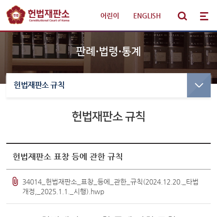
어린이
|
ENGLISH
판례·법령·통계
헌법재판소 규칙
선고·변론사건
선고사건
선고목록 및 결정문
헌법재판소 규칙
판례·법령·통계
만화로 보는 결정
선고동영상
헌법재판 안내
최근 주요결정
헌법재판소 표창 등에 관한 규칙
참여·소통
변론사건
34014_헌법재판소_표창_등에_관한_규칙(2024.12.20._타법
개정,_2025.1.1._시행).hwp
변론일정
알림·소식
변론목록