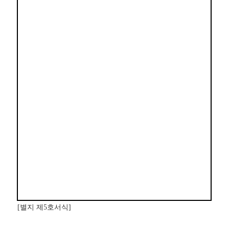
[
별지 제
5
호서식
]