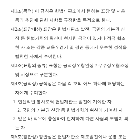
제
1
조
(
목적
)
이 규칙은 헌법재판소에서 행하는 표창 및 서훈
등의 추천에 관한 사항을 규정함을 목적으로 한다
.
제
2
조
(
표창대상
)
표창은 헌법재판소 발전
,
국민의 기본권 신
장 등 헌법가치의 확산에 현저한 공적이 있거나 적극 협조
한 자 또는 각종 교육
？
경기 및 경연 등에서 우수한 성적을
발휘한 자에게 수여한다
.
제
3
조
(
표창의 종류
)
표창은 공적상
？
창안상
？
우수상
？
협조상
및 시상으로 구분한다
.
제
4
조
(
공적상
)
공적상은 다음 각 호의 어느 하나에 해당하는
자에게 수여한다
.
1.
헌신적인 봉사로써 헌법재판소 발전에 기여한 자
2.
국민의 기본권 신장 등 헌법가치의 확산에 기여한 자
3.
맡은 바 직무에 충실하여 현저하게 다른 사람의 모범이 되
는 자
제
5
조
(
창안상
)
창안상은 헌법재판소 제도발전이나 운영 또는