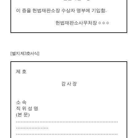
이 증을 헌법재판소장 수상자 명부에 기입함
.
헌법재판소사무처장
○ ○ ○
[
별지 제
3
호서식
]
제 호
감 사 장
소 속
직 위 성 명
(
본 문
)
………
……
……………………………………………
…………………
…………………………………………………………