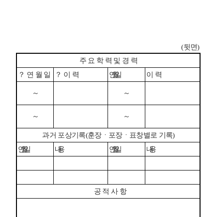
(
뒷면
)
주 요 학 력 및 경 력
？
연 월 일
？
이 력
연 월 일
이 력
～
～
～
～
과거 포상기록
(
훈장
ㆍ
포장
ㆍ
표창별로 기록
)
연 월 일
내 용
연 월 일
내 용
공 적 사 항