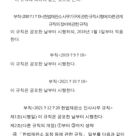
부칙
<2018
？
1
？
19>
(
헌법재판소 사무기구에 관한 규칙 시행에 따른 관계
규칙의 정비에 관한 규칙
)
이 규칙은 공포한 날부터 시행하되
, 2018
년
1
월
1
일부터 적용
한다
.
부칙
<2019
？
9
？
18>
이 규칙은 공포한 날부터 시행한다
.
부칙
<2021
？
10
？
18>
이 규칙은 공포한 날부터 시행한다
.
부칙
<2021
？
12
？
20
헌법재판소 인사사무 규칙
>
제
1
조
(
시행일
)
이 규칙은 공포한 날부터 시행한다
.
제
2
조
(
다른 규칙의 개정
)
①
부터
③
까지 생략
④ 「
헌법재판소 표창 등에 관한 규칙
」
일부를 다음과 같이