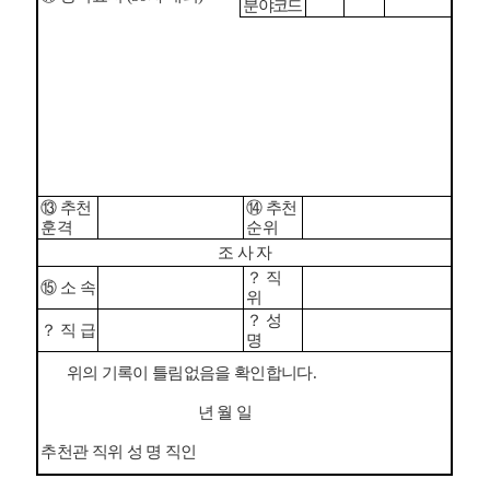
분야코
드
⑬
추천
⑭
추천
훈격
순위
조 사 자
？
직
⑮
소 속
위
？
성
？
직 급
명
위의 기록이 틀림없음을 확인합니다
.
년 월 일
추천관 직위 성 명 직인