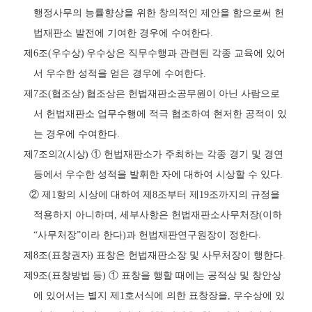
행정사무의 능률향상을 위한 창의적인 제안을 함으로써 헌
법재판소 발전에 기여한 경우에 수여한다
.
제
6
조
(
우수상
)
우수상은 직무수행과 관련된 각종 교육에 있어
서 우수한 성적을 얻은 경우에 수여한다
.
제
7
조
(
협조상
)
협조상은 헌법재판소공무원이 아닌 사람으로
서 헌법재판소 업무수행에 적극 협조하여 현저한 공적이 있
는 경우에 수여한다
.
제
7
조의
2(
시상
)
①
헌법재판소가 주최하는 각종 경기 및 경연
등에서 우수한 성적을 발휘한 자에 대하여 시상할 수 있다
.
②
제
1
항의 시상에 대하여 제
8
조부터 제
19
조까지의 규정을
적용하지 아니하며
,
세부사항은 헌법재판소사무처장
(
이하
“
사무처장
”
이라 한다
)
과 헌법재판연구원장이 정한다
.
제
8
조
(
표창권자
)
표창은 헌법재판소장 및 사무처장이 행한다
.
제
9
조
(
표창방법 등
)
①
표창을 행할 때에는 공적상 및 창안상
에 있어서는 별지 제
1
호서식에 의한 표창장을
,
우수상에 있