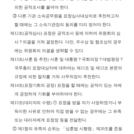
의한 공적조서를 붙여야 한다
.
③
다른 기관 소속공무원을 표창심사대상자로 추천하고자
할 때에는 그 소속기관장의 동의를 미리 얻어야 한다
.
제
12
조
(
공적심사
)
표창은 공적조서 등에 의하여 위원회의 심
사
？
의결을 거쳐 결정한다
.
다만
,
우수상 및 협조상의 경우
에는 위원회의 의결을 생략할 수 있다
.
제
13
조
(
서훈 등 추천
)
서훈 및 대통령
？
국회의장
？
대법원장
？
국무총리 표창대상자에 대하여는 제
11
조 및 제
12
조 본문의
규정에 의한 절차를 거쳐 사무처장이 추천한다
.
제
14
조
(
표창기회의 공정
)
표창을 할 때에는 공적이 있는 자에
게 공정하게 기회를 부여하여야 한다
.
제
15
조
(
대리자의 수령
)
①
표창을 받을 자가 사망하였거나 부
득이한 사유로 인하여 직접 받을 수 없는 경우에는 그 유족
또는 대리자에게 표창장 등을 전달한다
.
②
제
1
항의 유족의 순위는
「
상훈법 시행령
」
제
20
조를 준용