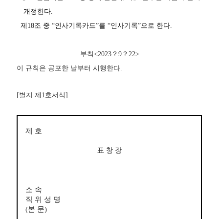
개정한다
.
제
18
조 중
“
인사기록카드
”
를
“
인사기록
”
으로 한다
.
부칙
<2023
？
9
？
22>
이 규칙은 공포한 날부터 시행한다
.
[
별지 제
1
호서식
]
제 호
표 창 장
소 속
직 위 성 명
(
본 문
)