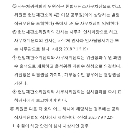
⑤
사무처위원회의 위원장은 헌법재판소사무차장으로 하고
,
위원은 헌법재판소의
4
급 이상 공무원
(
이에 상당하는 별정
직공무원을 포함한다
)
중에서
5
인을 사무처장이 임명한다
.
⑥
헌법재판소위원회의 간사는 사무처 인사과장으로 하고
,
사무처위원회의 간사는 사무처 인사과 인사담당서기관 또
는 사무관으로 한다
. <
개정
2018
？
1
？
19>
⑦
헌법재판소위원회와 사무처위원회는 위원장과 위원 과반
수 출석으로 개회하고 출석위원 과반수 찬성으로 의결한다
.
위원장은 의결권을 가지며
,
가부동수인 경우에는 결정권을
가진다
.
⑧
헌법재판소위원회와 사무처위원회는 심사결과를 즉시 표
창권자에게 보고하여야 한다
.
⑨
위원은 다음 각 호의 어느 하나에 해당하는 경우에는 공적
심사위원회의 심사에서 제척된다
. <
신설
2023
？
9
？
22>
1.
위원이 해당 안건의 심사 대상자인 경우