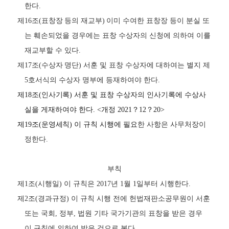
한다
.
제
16
조
(
표창장 등의 재교부
)
이미 수여한 표창장 등이 분실 또
는 훼손되었을 경우에는 표창 수상자의 신청에 의하여 이를
재교부할 수 있다
.
제
17
조
(
수상자 명단
)
서훈 및 표창 수상자에 대하여는 별지 제
5
호서식의 수상자 명부에 등재하여야 한다
.
제
18
조
(
인사기록
)
서훈 및 표창 수상자의 인사기록에 수상사
실을 게재하여야 한다
. <
개정
2021
？
12
？
20>
제
19
조
(
운영세칙
)
이 규칙 시행에 필요
한 사항은 사무처장이
정한다
.
부칙
제
1
조
(
시행일
)
이 규칙은
2017
년
1
월
1
일부터 시행한다
.
제
2
조
(
경과규정
)
이 규칙 시행 전에 헌법재판소공무원이 서훈
또는 국회
,
정부
,
법원 기타 국가기관의 표창을 받은 경우
이 규칙에 의하여 받은 것으로 본다
.