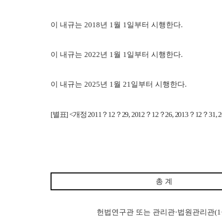
예산낭
이 내규는
2018
년
1
월
1
일부터 시행한다
.
이 내규는
2022
년
1
월
1
일부터 시행한다
.
이 내규는
2025
년
1
월
21
일부터 시행한다
.
견학
[
별표
] <
개정
2011
？
12
？
29, 2012
？
12
？
26, 2013
？
12
？
31, 
공지사
견학안
견학신
신청확
총 계
백송아
헌법연구관 또는 관리관
·
법원관리관
(1