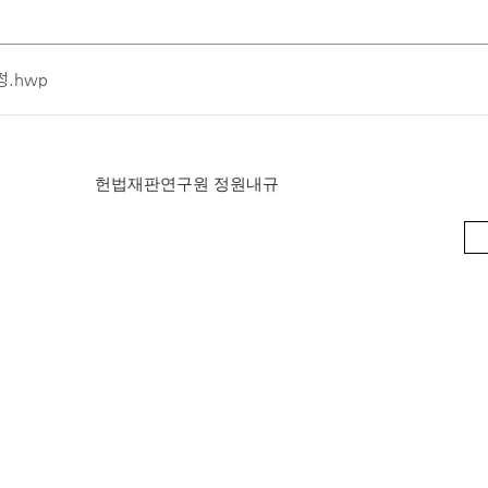
견학
전시관 관람
보
발간자료
헌법재판소 규칙
헌법재판소 내규
공지사항
공지사항
례
찾아오시는길
헌법재판실무제요
정.hwp
견학안내
전시관 관람안내
 주요판례
주요 연속간행물
견학신청
관람신청(단체예약)
색
한영 헌법재판용어집
기타 발간자료
신청확인
신청확인(단체예약)
지집
헌법재판연구원 정원내규
백송아카데미
온라인 청원
보
입법예고
판소법
판소 규칙
판소 내규
헌법재판용어집