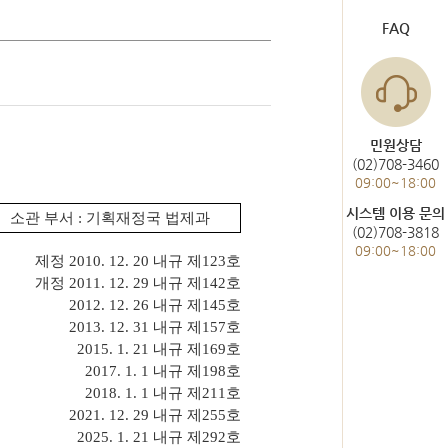
도서관 이용
헌법재판통계
FAQ
한눈에 보는 헌법재판
사건통계
민원상담
(02)708-3460
09:00~18:00
미개정 법령현황
시스템 이용 문의
소관 부서
: 기획재정국 법제과
(02)708-3818
위헌결정
09:00~18:00
제정
2010. 12. 20
내규 제
123
호
헌법불합치결정
개정
2011. 12. 29
내규 제
142
호
2012. 12. 26
내규 제
145
호
2013. 12. 31
내규 제
157
호
2015. 1. 21
내규 제
169
호
2017. 1. 1
내규 제
198
호
2018. 1. 1
내규 제
211
호
2021. 12. 29
내규 제
255
호
2025. 1. 21
내규 제
292
호