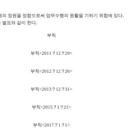
원의 정원을 정함으로써 업무수행의 원활을 기하기 위함에 있다
.
판 개관
헌법재판소 권한
 별표와 같이 한다
.
헌법소원심판
부칙
위헌법률심판
탄핵심판
부칙
<2011
？
12
？
29>
정당해산심판
권한쟁의심판
부칙
<2012
？
12
？
26>
원심판 청구방법
전자헌법재판센터
부칙
<2013
？
12
？
31>
부칙
<2015
？
1
？
21>
자주 묻는 질문)
질문과 답변
부칙
<2017
？
1
？
1>