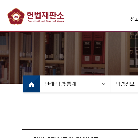
선
선고·변론사건
선고사
선고목
판례·법령·통계
법령정보
만화로
선고동
최근 