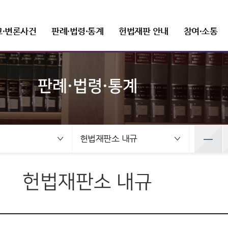
고·변론사건
판례·법령·통계
헌법재판 안내
참여·소통
판례·법령·통계
선고사건
판례정보
헌법재판 개관
FAQ(자주 묻는 질문)
새소식
헌법재판소장
변론사건
발간자료
헌법재판소 권한
질문과 답변
보도자료
조직 및 직원
선고목록 및 결정문
공보판례
인사말
변론일정
헌법재판실무제요
헌법소원심판
재판관
건
변론사건
예산낭비신고
뉴스레터
정보공개
공직자윤리위원회
만화로 보는 결정
분야별 주요판례
프로필
변론목록
주요 연속간행물
위헌법률심판
사무처ㆍ차장
록 및 결정문
변론일정
헌법재판소 내규
선고동영상
판례검색
연설문
변론동영상
기타 발간자료
탄핵심판
조직도
사전정보 공개
취업이력공시
 보는 결정
변론목록
최근 주요결정
판례요지집
사진동정
정당해산심판
세입·세출 예산 운용현황
취업심사결과
영상
변론동영상
권한쟁의심판
정보공개 청구
헌법재판소 내규
주요결정
Open API
법령정보
상징소개
입법예고
홍보자료
공공데이터 개방
헌법소원심판 청구방법
전자헌법재판센터
헌법
휘장
안내책자
헌법재판소법
상징문양
영상자료