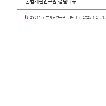
헌법재판연구원 정원내규
판례·법령·통계
판례정
공보판
28011_헌법재판연구원_정원내규_2025.1.21.개
분야별
판례검
판례요
법령정
헌법
헌법재
헌법재
헌법재
한영 