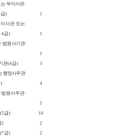
또는 부이사관
·
3
급
)
1
이사관 또는
보도자료
는
4
급
)
1
관
·
법원서기관
·
터
공직자윤리위원회
1
취업이력공시
기관
(4
급
)
3
취업심사결과
는 행정사무관
·
급
)
4
·
법원사무관
·
판소장
조직 및 직원
5
(5
급
)
16
재판관
급
)
2
사무처ㆍ차장
(7
급
)
2
조직도