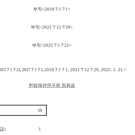
비신고
정보공개
부칙
<2018
？
1
？
1>
사전정보 공개
세입·세출 예산 운용현황
부칙
<2021
？
12
？
29>
정보공개 청구
Open API
부칙
<2025
？
1
？
21>
공공데이터 개방
전시관 관람
2015
？
1
？
21, 2017
？
1
？
1,
2018
？
1
？
1, 2021
？
12
？
29, 2025. 1. 21.>
항
공지사항
헌법재판연구원 정원표
내
전시관 관람안내
청
관람신청(단체예약)
인
신청확인(단체예약)
38
카데미
온라인 청원
급
)
1