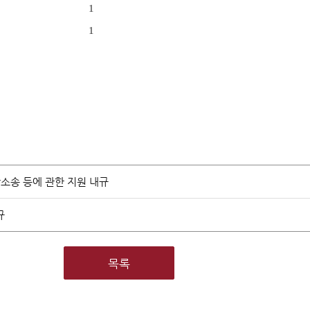
정
1
1
개
홍보자료
안내책자
양
영상자료
시는길
소송 등에 관한 지원 내규
규
목록