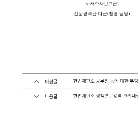
사진동
사서주사보
(7
급
)
전문경력관 다군
(
촬영 담당
)
상징소
휘장
상징문
찾아오
헌법재판소 공무원 등에 대한 부당
이전글
헌법재판소 정책연구용역 관리내
다음글