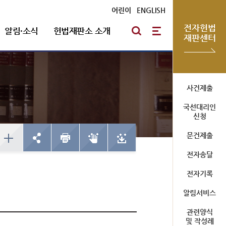
어린이
|
ENGLISH
전자헌법
알림·소식
헌법재판소 소개
재판센터
방청신청
헌법재판통계
심판절차 일반
자유게시판
포토뉴스
연혁
사건제출
국선대리인
예약하기
한눈에 보는 헌법재판
방청신청
신청
심판기록복사
채용안내
확인/취소
사건통계
예약하기
문건제출
심판확정기록 복사신청
확인/취소
신청확인
전자송달
전자기록
미개정 법령현황
청사소개
알림서비스
국선대리인 제도
위헌결정
청사안내
관련양식
헌법불합치결정
사이버 투어
및 작성례