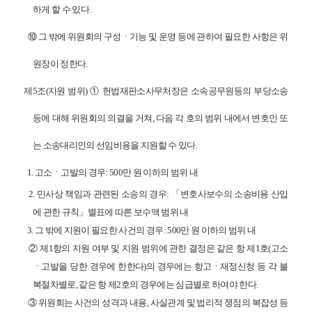
하게 할 수 있다
.
⑩
그 밖에 위원회의 구성
ㆍ
기능 및 운영 등에 관하여 필요한 사항은 위
원장이 정한다
.
제
5
조
(
지원 범위
)
①
헌법재판소사무처장은 소속공무원등의 부당소송
등에 대해 위원회의 의결을 거쳐
,
다음 각 호의 범위 내에서 변호인 또
는 소송대리인의 선임비용을 지원할 수 있다
.
1.
고소
ㆍ
고발의 경우
: 500
만 원 이하의 범위 내
2.
민사상 책임과 관련된 소송의 경우
:
「
변호사보수의 소송비용 산입
에 관한 규칙
」
별표에 따른 보수액 범위 내
3.
그 밖에 지원이 필요한 사건의 경우
: 500
만 원 이하의 범위 내
②
제
1
항의 지원 여부 및 지원 범위에 관한 결정은 같은 항 제
1
호
(
고소
ㆍ
고발을 당한 경우에 한한다
)
의 경우에는 항고
ㆍ
재정신청 등 각 불
복절차별로
,
같은 항 제
2
호의 경우에는 심급별로 하여야 한다
.
③
위원회는 사건의 성격과 내용
,
사실관계 및 법리적 쟁점의 복잡성 등