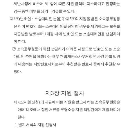
제반사정에 비추어 제
1
항에 따른 지원 금액이 과소하다고 인정하는
경우 증액 여부를 심의
ㆍ
의결할 수 있다
.
제
6
조
(
변호인
ㆍ
소송대리인 선임
)
①
제
5
조의 지원을 받은 소속공무원등
은 이미 변호인 또는 소송대리인을 선임한 경우를 제외하고는 보수를
지급받은 날로부터
1
개월 내에 변호인 또는 소송대리인을 선임하여
야 한다
.
②
소속공무원등이 직접 선임하기 어려운 사정으로 변호인 또는 소송
대리인 추천을 요청하는 경우 헌법재판소사무처장은 사건 관할 법원
에 대응하는 지방변호사회로부터 추천받은 변호사 중에서 추천할 수
있다
.
제
3
장
지원 절차
제
7
조
(
지원 신청
)
이 내규에 따른 지원을 받고자 하는 소속공무원등은
아래 각 호에서 정한 서류를 부당소송 지원 책임관에게 제출하여야
한다
.
1.
별지 서식의 지원 신청서