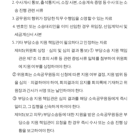
2.
수사개시 통보
,
출석통지서
,
소장 사본
,
소송계속 증명 등 수사 또는 소
송 진행 관련 서류
3.
공무원의 행위가 정당한 직무 수행임을 소명할 수 있는 자료
4.
변호인 또는 소송대리인을 이미 선임한 경우 위임장
,
선임계약서 및
세금계산서 사본
5.
기타 부당소송 지원 책임관이 필요하다고 인정하는 자료
제
8
조
(
위원회 상정
ㆍ
심의 및 심의 결과 통보
)
①
부당소송 지원 책임
관은 제
7
조 각 호의 서류 등 관련 증빙서류 일체를 첨부하여 위원회
에 지원 여부를 상정하여야 한다
.
②
위원회는 소속공무원등의 신청에 따른 지원 여부 결정
,
지원 범위 등
을 심의
ㆍ
의결하여야 하며
,
회의결과의 요지를 회의록에 기재하고 위
원장과 간사가 서명 또는 날인하여야 한다
.
③
부당소송 지원 책임관은 심의 결과를 해당 소속공무원등에게 즉시
알리고
,
그 집행을 신속하게 하여야 한다
.
제
9
조
(
보고 의무
)
부당소송등에 대한 지원을 받은 소속공무원등은 부
당소송 지원 책임관이 요청을 한 경우 즉시 수사 또는 소송 진행 상
황을 보고하여야 한다
.