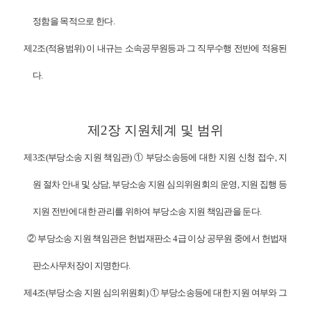
정함을 목적으로 한다
.
제
2
조
(
적용범위
)
이 내규는 소속공무원등과 그 직무수행 전반에 적용된
다
.
제
2
장
지원체계 및 범위
제
3
조
(
부당소송 지원 책임관
)
①
부당소송등에 대한 지원 신청 접수
,
지
원 절차 안내 및 상담
,
부당소송 지원 심의위원회의 운영
,
지원 집행 등
지원 전반에 대한 관리를 위하여 부당소송 지원 책임관을 둔다
.
②
부당소송 지원 책임관은 헌법재판소
4
급 이상 공무원 중에서 헌법재
판소사무처장이 지명한다
.
제
4
조
(
부당소송 지원 심의위원회
)
①
부당소송등에 대한 지원 여부와 그