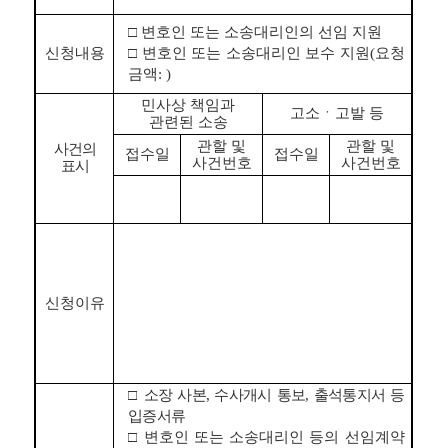
□
변호인 또는 소송대리인의 선임 지원
신청내용
□
변호인 또는 소송대리인 보수 지원
(
요청
금액
: )
민사상 책임과
고소
ㆍ
고발 등
관련된 소송
관할 및
관할 및
사건의
접수일
접수일
사건번호
사건번호
표시
신청이유
□
소장 사본
,
수사개시 통보
,
출석통지서 등
입증서류
□
변호인 또는 소송대리인 등의 선임계약