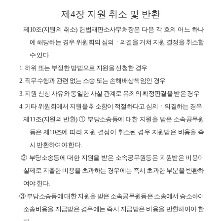
제
4
장
지원 취소 및 반환
제
10
조
(
지원의 취소
)
헌법재판소사무처장은 다음 각 호의 어느 하나
에 해당하는 경우 위원회의 심의
ㆍ
의결을 거쳐 지원 결정을 취소할
수 있다
.
1.
허위 또는 부정한 방법으로 지원을 신청한 경우
2.
직무수행과 관련 없는 소송 또는 손해배상책임인 경우
3.
지원 신청 사유와 동일한 사실 관계로 유죄의 확정판결을 받은 경우
4.
기타 위원회에서 지원을 취소함이 적절하다고 심의
ㆍ
의결하는 경우
제
11
조
(
지원의 반환
)
①
부당소송등에 대한 지원을 받은 소속공무원
등은 제
10
조에 따라 지원 결정이 취소된 경우 지원받은 비용을 즉
시 반환하여야 한다
.
②
부당소송등에 대한 지원을 받은 소속공무원등은 지원받은 비용이
실제로 지출한 비용을 초과하는 경우에는 즉시 초과한 부분을 반환하
여야 한다
.
③
부당소송등에 대한 지원을 받은 소속공무원등은 소송에서 승소하여
소송비용을 지급받은 경우에는 즉시 지급받은 비용을 반환하여야 한