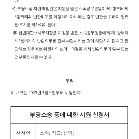
다
.
④
부당소송 지원 책임관은 지원을 받은 소속공무원등이 제
1
항부터 제
3
항까지의 반환의무를 이행하지 아니하는 경우 반환을 위하여 필요
한 조치를 취하여야 한다
.
⑤
헌법재판소사무처장은 지원을 받은 소속공무원등에게 제
1
항부터
제
3
항까지의 반환의무를 전부 부담시키는 것이 타당하지 않다고 판
단하는 경우에는 위원회의 심의
ㆍ
의결을 거쳐 반환의무의 일부 또는
전부를 면제할 수 있다
.
부칙
이 내규는
2025
년
3
월
6
일부터 시행한다
.
부당소송 등에 대한 지원 신청서
신청인
소속
:
직급
:
성명
: