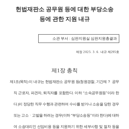
변론동영상
헌법재판소 공무원 등에 대한 부당소송
헌법재판소 소개
등에 관한 지원 내규
방청신청
예약하기
소관 부서
:
심판지원실 심판지원총괄과
확인/취소
제정
2025
. 3. 6.
내규 제
295
호
제
1
장 총칙
제
1
조
(
목적
)
이 내규는 헌법재판소 공무원 등
(
청원경찰
,
기간제
？
공무
직 근로자
,
파견자
,
퇴직자를 포함한다
.
이하
“
소속공무원등
”
이라 한
다
.)
이 정당한 직무 수행과 관련하여 수사를 받거나 소송을 당한 경우
또는 고소
ㆍ
고발을 하려는 경우
(
이하
“
부당소송등
”
이라 한다
)
에 대하
여 소송대리인 선임비용 등을 지원하기 위한 세부사항 및 절차 등을