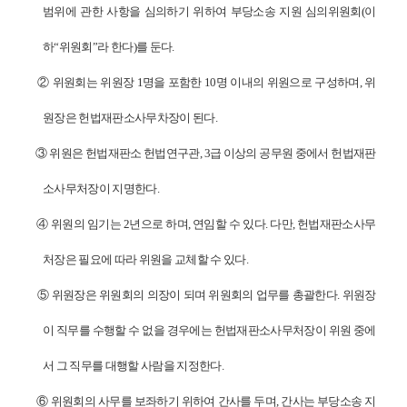
범위에 관한 사항을 심의하기 위하여 부당소송 지원 심의위원회
(
이
하
“
위원회
”
라 한다
)
를 둔다
.
②
위원회는 위원장
1
명을 포함한
10
명 이내의 위원으로 구성하며
,
위
원장은 헌법재판소사무차장이 된다
.
③
위원은 헌법재판소 헌법연구관
, 3
급 이상의 공무원 중에서 헌법재판
소사무처장이 지명한다
.
④
위원의 임기는
2
년으로 하며
,
연임할 수 있다
.
다만
,
헌법재판소사무
처장은 필요에 따라 위원을 교체할 수 있다
.
⑤
위원장은 위원회의 의장이 되며 위원회의 업무를 총괄한다
.
위원장
이 직무를 수행할 수 없을 경우에는 헌법재판소사무처장이 위원 중에
서 그 직무를 대행할 사람을 지정한다
.
⑥
위원회의 사무를 보좌하기 위하여 간사를 두며
,
간사는 부당소송 지