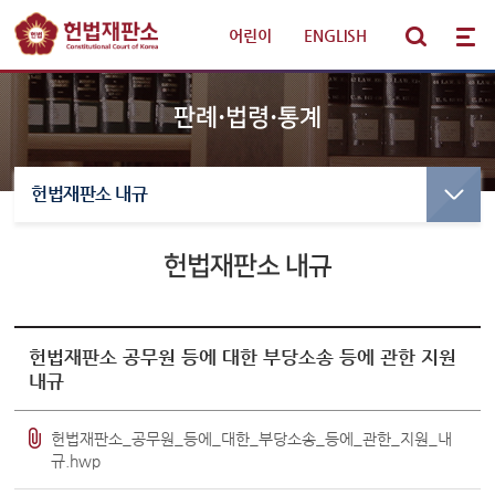
어린이
|
ENGLISH
판례·법령·통계
헌법재판소 내규
선고·변론사건
선고사건
선고목록 및 결정문
헌법재판소 내규
판례·법령·통계
만화로 보는 결정
선고동영상
헌법재판 안내
최근 주요결정
헌법재판소 공무원 등에 대한 부당소송 등에 관한 지원
내규
참여·소통
변론사건
헌법재판소_공무원_등에_대한_부당소송_등에_관한_지원_내
변론일정
규.hwp
알림·소식
변론목록