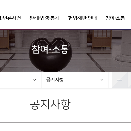
고·변론사건
판례·법령·통계
헌법재판 안내
참여·소통
참여·소통
선고사건
판례정보
헌법재판 개관
FAQ(자주 묻는 질문)
새소식
헌법재판소장
변론사건
발간자료
헌법재판소 권한
질문과 답변
보도자료
조직 및 직원
선고목록 및 결정문
공보판례
인사말
변론일정
헌법재판실무제요
헌법소원심판
재판관
건
변론사건
예산낭비신고
뉴스레터
정보공개
공직자윤리위원회
만화로 보는 결정
분야별 주요판례
프로필
변론목록
주요 연속간행물
위헌법률심판
사무처ㆍ차장
록 및 결정문
변론일정
공지사항
선고동영상
판례검색
연설문
변론동영상
기타 발간자료
탄핵심판
조직도
사전정보 공개
취업이력공시
 보는 결정
변론목록
최근 주요결정
판례요지집
사진동정
정당해산심판
세입·세출 예산 운용현황
취업심사결과
영상
변론동영상
권한쟁의심판
정보공개 청구
공지사항
주요결정
Open API
법령정보
상징소개
입법예고
홍보자료
공공데이터 개방
헌법소원심판 청구방법
전자헌법재판센터
헌법
휘장
안내책자
헌법재판소법
상징문양
영상자료