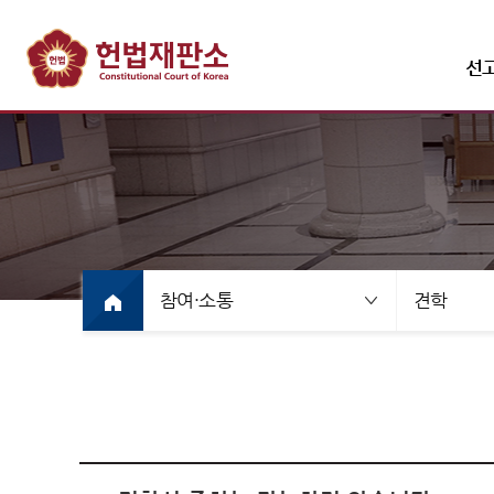
선
선고·변론사건
선고사
선고목
참여·소통
견학
만화로
선고동
최근 