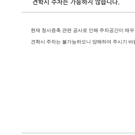
견학시 주차는 가능하지 않습니다.
판례·법령·통계
판례정
공보판
분야별
현재 청사증축 관련 공사로 인해 주차공간이 매우
판례검
견학시 주차는 불가능하오니 양해하여 주시기 바
판례요
법령정
헌법
헌법재
헌법재
헌법재
한영 