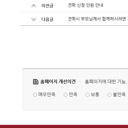
견학 신청 인원 안내
이전글
헌법재판 안내
헌법재
견학시 부모님께서 함께하시려면 
다음글
헌법소
홈페이지 개선의견
홈페이지에 대한 기능,
매우만족
만족
보통
불만족
참여·소통
FAQ(