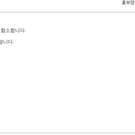
홍보담
견학
전시관 관람
보
발간자료
헌법재판소 규칙
헌법재판소 내규
공지사항
공지사항
례
찾아오시는길
헌법재판실무제요
견학안내
전시관 관람안내
 주요판례
주요 연속간행물
 협소합니다.
견학신청
관람신청(단체예약)
색
한영 헌법재판용어집
기타 발간자료
신청확인
신청확인(단체예약)
랍니다.
지집
백송아카데미
온라인 청원
보
입법예고
판소법
판소 규칙
판소 내규
헌법재판용어집