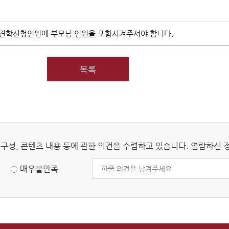
판 개관
헌법재판소 권한
견학신청인원에 부모님 인원을 포함시켜주셔야 합니다.
헌법소원심판
위헌법률심판
목록
탄핵심판
정당해산심판
권한쟁의심판
원심판 청구방법
전자헌법재판센터
 구성, 콘텐츠 내용 등에 관한 의견을 수렴하고 있습니다. 열람하신
매우불만족
자주 묻는 질문)
질문과 답변