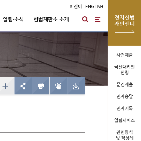
어린이
|
ENGLISH
전자헌법
알림·소식
헌법재판소 소개
재판센터
방청신청
헌법재판통계
심판절차 일반
자유게시판
포토뉴스
연혁
사건제출
국선대리인
예약하기
한눈에 보는 헌법재판
방청신청
신청
심판기록복사
채용안내
확인/취소
사건통계
예약하기
문건제출
심판확정기록 복사신청
확인/취소
신청확인
전자송달
전자기록
미개정 법령현황
청사소개
알림서비스
국선대리인 제도
위헌결정
청사안내
관련양식
헌법불합치결정
사이버 투어
및 작성례