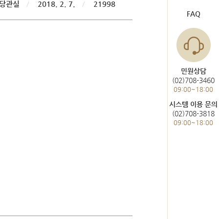
당관실
/
2018. 2. 7.
/
21998
도서관 이용
헌법재판통계
FAQ
한눈에 보는 헌법재판
사건통계
민원상담
(02)708-3460
09:00~18:00
미개정 법령현황
시스템 이용 문의
(02)708-3818
위헌결정
09:00~18:00
헌법불합치결정