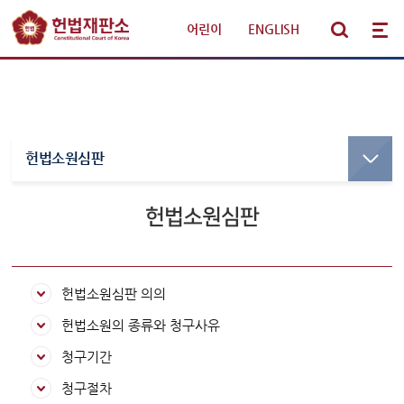
어린이
|
ENGLISH
헌법재판 안내
헌법소원심판
선고·변론사건
선고사건
선고목록 및 결정문
헌법소원심판
판례·법령·통계
만화로 보는 결정
선고동영상
헌법재판 안내
최근 주요결정
헌법소원심판 의의
참여·소통
헌법소원의 종류와 청구사유
변론사건
청구기간
변론일정
알림·소식
청구절차
변론목록