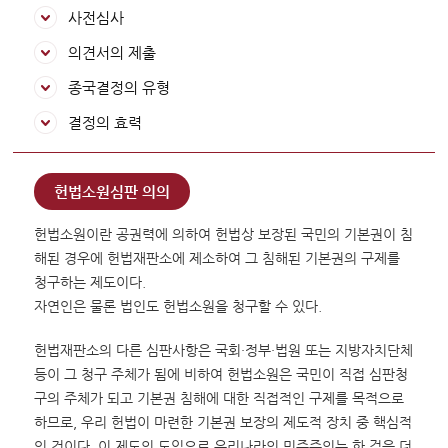
변론동영상
사전심사
헌법재판소 소개
의견서의 제출
방청신청
종국결정의 유형
예약하기
결정의 효력
확인/취소
헌법소원심판 의의
헌법소원이란 공권력에 의하여 헌법상 보장된 국민의 기본권이 침
해된 경우에 헌법재판소에 제소하여 그 침해된 기본권의 구제를
청구하는 제도이다.
자연인은 물론 법인도 헌법소원을 청구할 수 있다.
헌법재판소의 다른 심판사항은 국회·정부·법원 또는 지방자치단체
등이 그 청구 주체가 됨에 비하여 헌법소원은 국민이 직접 심판청
구의 주체가 되고 기본권 침해에 대한 직접적인 구제를 목적으로
하므로, 우리 헌법이 마련한 기본권 보장의 제도적 장치 중 핵심적
인 것이다. 이 제도의 도입으로 우리나라의 민주주의는 한 걸음 더