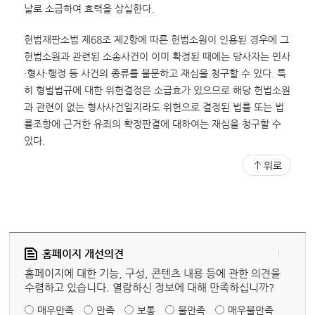
날로 소급하여 효력을 상실한다.
헌법재판소법 제68조 제2항에 따른 헌법소원이 인용된 경우에 그
헌법소원과 관련된 소송사건이 이미 확정된 때에는 당사자는 민사
·형사·행정 등 사건의 종류를 불문하고 재심을 청구할 수 있다. 특
히 형벌법규에 대한 위헌결정은 소급효가 있으므로 해당 헌법소원
과 관련이 없는 형사사건일지라도 위헌으로 결정된 법률 또는 법
률조항에 근거한 유죄의 확정판결에 대하여는 재심을 청구할 수
있다.
위로
홈페이지 개선의견
홈페이지에 대한 기능, 구성, 콘텐츠 내용 등에 관한 의견을
수렴하고 있습니다. 열람하신 정보에 대해 만족하십니까?
매우만족
만족
보통
불만족
매우불만족