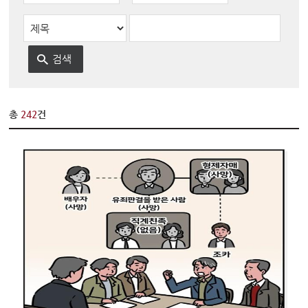
변론동영상
헌법재판소 소개
방청신청
예약하기
확인/취소
총
242
건