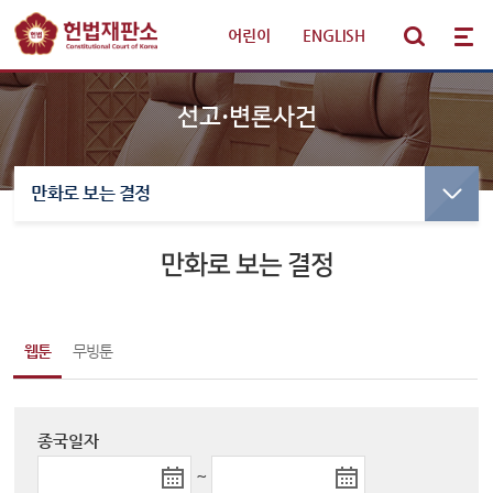
어린이
|
ENGLISH
선고·변론사건
만화로 보는 결정
선고·변론사건
선고사건
선고목록 및 결정문
만화로 보는 결정
판례·법령·통계
만화로 보는 결정
선고동영상
헌법재판 안내
최근 주요결정
웹툰
무빙툰
참여·소통
변론사건
종국일자
변론일정
알림·소식
변론목록
~