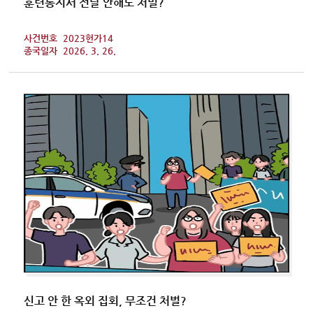
훈련통지서 전달 안해도 처벌?
사건번호
2023헌가14
종국일자
2026. 3. 26.
신고 안 한 옥외 집회, 무조건 처벌?