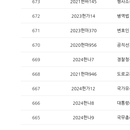
673
2021헌바145
형사소
헌법재판 안내
672
2023헌가14
헌법재
671
2023헌마370
670
2020헌마956
669
2024헌나7
경찰청장
668
2021헌마946
도로교통
헌법소
667
2024헌가12
666
2024헌나8
대통령(
참여·소통
FAQ(
665
2024헌나9
국무총리