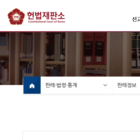
선
선고·변론사건
선고사
선고목
판례·법령·통계
판례정보
만화로
선고동
최근 