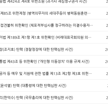
송법 제424조 제4호 위헌소원 (과거사 재심청구권자 사건)
2
병역법 제85조 위헌제청 (병역의무자의 세대주등이 병력동원훈련소집 통지서를 본인에게 전달할 의무를 위반한 경우 형사처벌 하는 구 병역법 조항에 관한 위헌제청 사건)
2
판 개관
헌법재판소 권한
헌법소원심판
변호인 접견불허 위헌확인 (체포적부심사를 청구하려는 미결수용자의 주말 변호인 접견 불허 사건)
2
위헌법률심판
공직선거법 제189조 제1항 제1호 위헌확인 (비례대표국회의원 의석할당에 관한 저지조항 사건)
2
탄핵심판
정당해산심판
(조지호) 탄핵 (경찰청장에 대한 탄핵심판 사건)
2
권한쟁의심판
법 제43조 등 위헌확인 (‘개인형 이동장치’ 이용 규제 사건)
2
원심판 청구방법
전자헌법재판센터
국가유공자 등 예우 및 지원에 관한 법률 제13조 제2항 제3호 위헌제청 (국가유공자의 유족인 자녀 중 연장자 우선 사건)
2
윤석열) 탄핵 (대통령에 대한 탄핵심판 사건)
자주 묻는 질문)
질문과 답변
(한덕수) 탄핵 (국무총리에 대한 탄핵심판 사건)
2