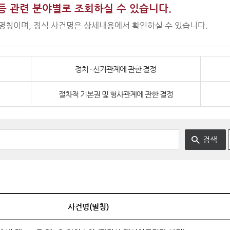
견학
전시관 관람
보
발간자료
 등 관련 분야별로 조회하실 수 있습니다.
헌법재판소 규칙
헌법재판소 내규
명칭이며, 정식 사건명은 상세내용에서 확인하실 수 있습니다.
공지사항
공지사항
례
찾아오시는길
헌법재판실무제요
견학안내
전시관 관람안내
 주요판례
주요 연속간행물
견학신청
관람신청(단체예약)
색
한영 헌법재판용어집
기타 발간자료
정치 · 선거관계에 관한 결정
신청확인
신청확인(단체예약)
지집
절차적 기본권 및 형사관계에 관한 결정
백송아카데미
온라인 청원
보
입법예고
판소법
판소 규칙
판소 내규
헌법재판용어집
사건명(별칭)