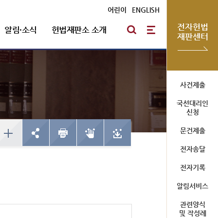
어린이
|
ENGLISH
전자헌법
알림·소식
헌법재판소 소개
재판센터
방청신청
헌법재판통계
심판절차 일반
자유게시판
포토뉴스
연혁
사건제출
국선대리인
예약하기
한눈에 보는 헌법재판
방청신청
신청
심판기록복사
채용안내
확인/취소
사건통계
예약하기
문건제출
심판확정기록 복사신청
확인/취소
신청확인
전자송달
전자기록
미개정 법령현황
청사소개
알림서비스
국선대리인 제도
위헌결정
청사안내
관련양식
헌법불합치결정
사이버 투어
및 작성례