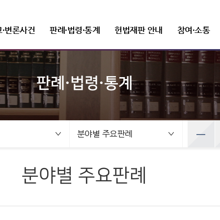
고·변론사건
판례·법령·통계
헌법재판 안내
참여·소통
판례·법령·통계
선고사건
판례정보
헌법재판 개관
FAQ(자주 묻는 질문)
새소식
헌법재판소장
변론사건
발간자료
헌법재판소 권한
질문과 답변
보도자료
조직 및 직원
선고목록 및 결정문
공보판례
인사말
변론일정
헌법재판실무제요
헌법소원심판
재판관
건
변론사건
예산낭비신고
뉴스레터
정보공개
공직자윤리위원회
만화로 보는 결정
분야별 주요판례
프로필
변론목록
주요 연속간행물
위헌법률심판
사무처ㆍ차장
록 및 결정문
변론일정
분야별 주요판례
선고동영상
판례검색
연설문
변론동영상
기타 발간자료
탄핵심판
조직도
사전정보 공개
취업이력공시
 보는 결정
변론목록
최근 주요결정
판례요지집
사진동정
정당해산심판
세입·세출 예산 운용현황
취업심사결과
영상
변론동영상
권한쟁의심판
정보공개 청구
분야별 주요판례
주요결정
Open API
법령정보
상징소개
입법예고
홍보자료
공공데이터 개방
헌법소원심판 청구방법
전자헌법재판센터
헌법
휘장
안내책자
헌법재판소법
상징문양
영상자료