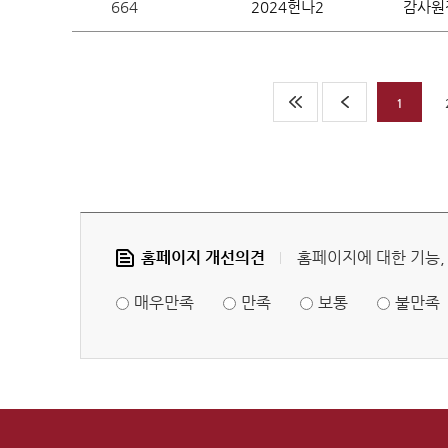
예산낭
664
2024헌나2
감사원장
1
견학
홈페이지 개선의견
홈페이지에 대한 기능,
공지사
견학안
매우만족
만족
보통
불만족
견학신
신청확
백송아