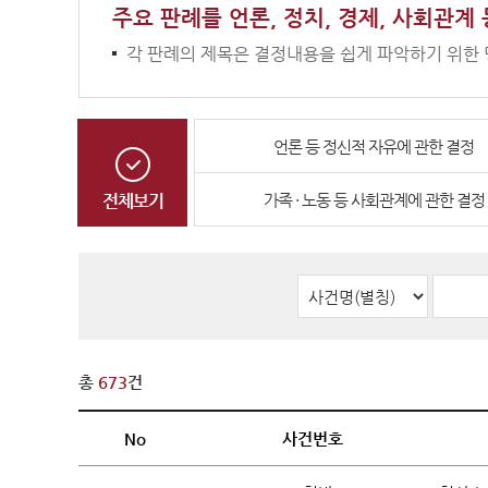
판례·법령·통계
판례정
주요 판례를 언론, 정치, 경제, 사회관계
각 판례의 제목은 결정내용을 쉽게 파악하기 위한 
공보판
분야별
판례검
언론 등 정신적 자유에 관한 결정
판례요
전체보기
가족 · 노동 등 사회관계에 관한 결정
법령정
헌법
헌법재
헌법재
헌법재
총
673
건
한영 
No
사건번호