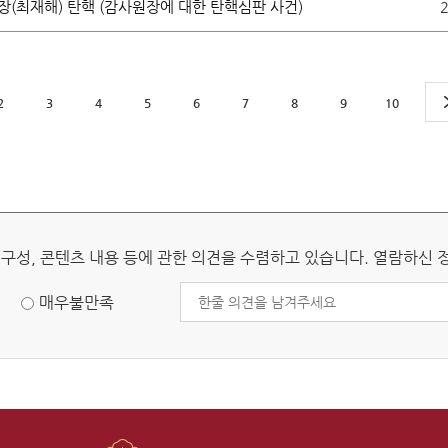
비신고
정보공개
(최재해) 탄핵 (감사원장에 대한 탄핵심판 사건)
2
사전정보 공개
세입·세출 예산 운용현황
2
3
4
5
6
7
8
9
10
정보공개 청구
Open API
공공데이터 개방
전시관 관람
 구성, 콘텐츠 내용 등에 관한 의견을 수렴하고 있습니다. 열람하신
항
공지사항
내
전시관 관람안내
매우불만족
청
관람신청(단체예약)
인
신청확인(단체예약)
카데미
온라인 청원