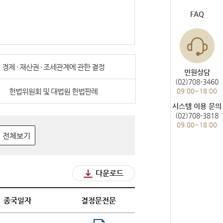
도서관 이용
헌법재판통계
FAQ
한눈에 보는 헌법재판
사건통계
경제 · 재산권 · 조세관계에 관한 결정
민원상담
(02)708-3460
헌법위원회 및 대법원 헌법판례
09:00~18:00
미개정 법령현황
시스템 이용 문의
(02)708-3818
위헌결정
09:00~18:00
전체보기
헌법불합치결정
다운로드
종국일자
결정문전문