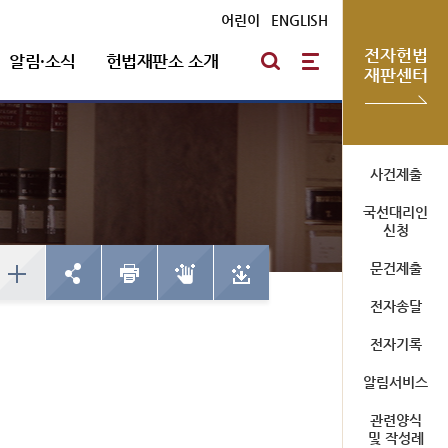
어린이
|
ENGLISH
전자헌법
알림·소식
헌법재판소 소개
재판센터
방청신청
헌법재판통계
심판절차 일반
자유게시판
포토뉴스
연혁
사건제출
국선대리인
예약하기
한눈에 보는 헌법재판
방청신청
신청
심판기록복사
채용안내
확인/취소
사건통계
예약하기
문건제출
심판확정기록 복사신청
확인/취소
신청확인
전자송달
전자기록
미개정 법령현황
청사소개
알림서비스
국선대리인 제도
위헌결정
청사안내
관련양식
헌법불합치결정
사이버 투어
및 작성례