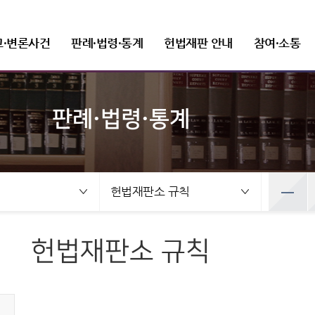
고·변론사건
판례·법령·통계
헌법재판 안내
참여·소통
판례·법령·통계
선고사건
판례정보
헌법재판 개관
FAQ(자주 묻는 질문)
새소식
헌법재판소장
변론사건
발간자료
헌법재판소 권한
질문과 답변
보도자료
조직 및 직원
선고목록 및 결정문
공보판례
인사말
변론일정
헌법재판실무제요
헌법소원심판
재판관
건
변론사건
예산낭비신고
뉴스레터
정보공개
공직자윤리위원회
만화로 보는 결정
분야별 주요판례
프로필
변론목록
주요 연속간행물
위헌법률심판
사무처ㆍ차장
록 및 결정문
변론일정
헌법재판소 규칙
선고동영상
판례검색
연설문
변론동영상
기타 발간자료
탄핵심판
조직도
사전정보 공개
취업이력공시
 보는 결정
변론목록
최근 주요결정
판례요지집
사진동정
정당해산심판
세입·세출 예산 운용현황
취업심사결과
영상
변론동영상
권한쟁의심판
정보공개 청구
헌법재판소 규칙
주요결정
Open API
법령정보
상징소개
입법예고
홍보자료
공공데이터 개방
헌법소원심판 청구방법
전자헌법재판센터
헌법
휘장
안내책자
헌법재판소법
상징문양
영상자료