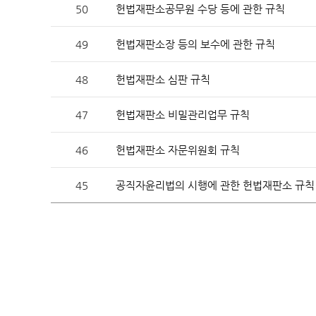
50
헌법재판소공무원 수당 등에 관한 규칙
헌법재판 안내
헌법재
49
헌법재판소장 등의 보수에 관한 규칙
48
헌법재판소 심판 규칙
47
헌법재판소 비밀관리업무 규칙
46
헌법재판소 자문위원회 규칙
45
공직자윤리법의 시행에 관한 헌법재판소 규칙
헌법소
참여·소통
FAQ(