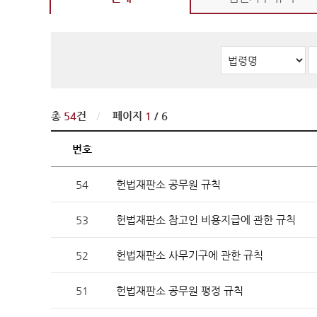
판례·법령·통계
판례정
공보판
분야별
판례검
판례요
총
54
건
/
페이지
1
/ 6
법령정
번호
헌법
54
헌법재판소 공무원 규칙
헌법재
헌법재
53
헌법재판소 참고인 비용지급에 관한 규칙
헌법재
52
헌법재판소 사무기구에 관한 규칙
한영 
51
헌법재판소 공무원 평정 규칙