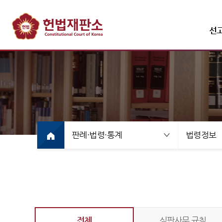
선
선고·변론사건
선고사
선고목
판례·법령·통계
법령정보
만화로
선고동
최근 
전체
심판사무 규칙