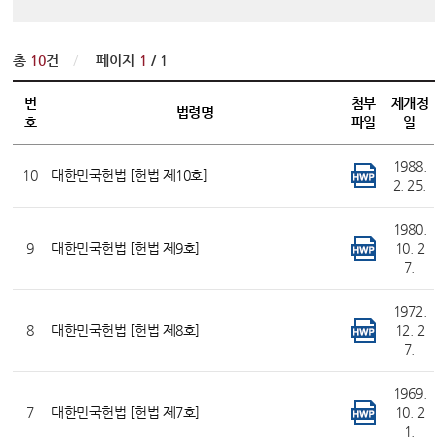
변론동영상
헌법재판소 소개
총
10
건
/
페이지
1
/ 1
방청신청
번
첨부
제개정
예약하기
법령명
호
파일
일
확인/취소
1988.
10
대한민국헌법 [헌법 제10호]
2. 25.
1980.
9
대한민국헌법 [헌법 제9호]
10. 2
7.
1972.
8
대한민국헌법 [헌법 제8호]
12. 2
7.
1969.
7
대한민국헌법 [헌법 제7호]
10. 2
1.