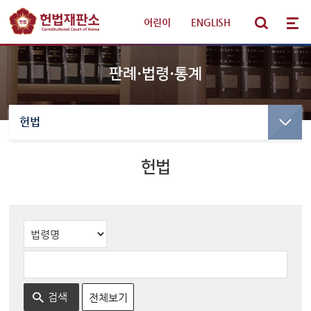
어린이
|
ENGLISH
판례·법령·통계
헌법
선고·변론사건
선고사건
선고목록 및 결정문
헌법
판례·법령·통계
만화로 보는 결정
선고동영상
헌법재판 안내
최근 주요결정
참여·소통
변론사건
변론일정
알림·소식
전체보기
변론목록