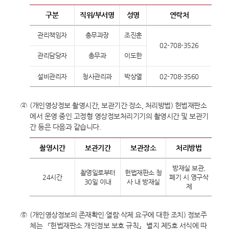
구분
직위/부서명
성명
연락처
관리책임자
총무과장
조진훈
02-708-3526
관리담당자
총무과
이도한
설비관리자
청사관리과
박상열
02-708-3560
④
(개인영상정보 촬영시간, 보관기간·장소, 처리방법) 헌법재판소
에서 운영 중인 고정형 영상정보처리기기의 촬영시간 및 보관기
간 등은 다음과 같습니다.
촬영시간
보관기간
보관장소
처리방법
방재실 보관,
촬영일로부터
헌법재판소 청
24시간
폐기 시 영구삭
30일 이내
사 내 방재실
제
⑤
(개인영상정보의 존재확인·열람·삭제 요구에 대한 조치) 정보주
체는 「헌법재판소 개인정보 보호 규칙」 별지 제5호 서식에 따