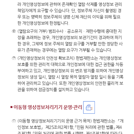
라 개인영상정보에 관하여 존재확인·열람·삭제를 영상정보 관리
책임자에게 요구할 수 있습니다. 단, 정보주체 자신이 촬영된 경
우 또는 명백히 정보주체의 생명·신체·재산의 이익을 위해 필요
한 개인영상정보에 한정됩니다.
⑥
(열람요구의 거부) 범죄수사ㆍ공소유지ㆍ재판수행에 중대한 지
장을 초래하는 경우, 개인영상정보의 보관기간이 경과하여 파기
한 경우, 그밖에 정보 주체의 열람 요구를 거부할 만한 정당한 사
유가 존재하는 경우에는 열람 요구가 거부될 수 있습니다.
⑦
(개인영상정보의 안전성 확보조치) 헌법재판소는 개인영상정보
보호를 위한 관리적 대책으로 개인정보에 대한 접근 권한을 차등
부여하고 있고, 개인영상정보의 위·변조 방지를 위하여 개인영상
정보의 생성 일시, 열람 시 열람 목적·열람자·열람 일시 등을 기록
하여 관리하고 있습니다. 또한 개인영상정보의 안전한 물리적 보
관을 위하여 잠금장치를 설치하고 있습니다.
￭ 이동형 영상정보처리기기 운영・관리
①
(이동형 영상정보처리기기의 운영 근거·목적) 헌법재판소는 「개
인정보 보호법」 제25조의2제1항, 「민원 처리에 관한 법률」 제4
조제2항, 「민원 처리에 관한 법률 시행령」 제4조제1항에 따라 다