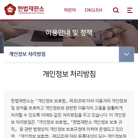
어린이
|
ENGLISH
이용안내 및 정책
개인정보 처리방침
선고·변론사건
선고사건
선고목록 및 결정문
개인정보 처리방침
판례·법령·통계
만화로 보는 결정
선고동영상
헌법재판 안내
최근 주요결정
헌법재판소는 「개인정보 보호법」 제30조에 따라 이용자의 개인정보
및 권익을 보호하고 개인정보와 관련한 이용자의 고충을 원활하게
참여·소통
변론사건
처리할 수 있도록 아래와 같은 처리방침을 두고 있습니다. 이 개인정
보 처리방침은 「개인정보 보호법」, 「헌법재판소 개인정보 보호 규
변론일정
칙」 등 관련 법령상의 개인정보 보호규정에 의하여 운영되고 있으
알림·소식
변론목록
며, 「개인정보 보호법」 제32조에 따라 등록대상이 되는 개인정보파