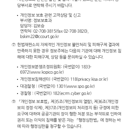
당부서로 연락해 주시기 바랍니다.
개인정보 보호 관련 고객상담 및 신고
부서명: 정보보호과
담당자: 김보승
연락처: 02-708-3815(fax 02-708-3820),
bskim22@ccourt.go.kr
②
헌법재판소의 자체적인 개인정보 불만처리 및 피해구제 결과에
만족하지 못한 경우 정보주체는 다음의 기관에 대해 개인정보 침
해에 대한 피해구제, 상담 등을 문의하실 수 있습니다.
개인정보분쟁조정위원회: (국번없이) 1833-
6972(www.kopico.go.kr)
개인정보침해센터: (국번없이) 118(privacy.kisa.or.kr)
대검찰청 : (국번없이) 1301(www.spo.go.kr)
경찰청 : (국번없이) 182(ecrm.cyber.go.kr)
③
「개인정보 보호법」 제35조(개인정보의 열람), 제36조(개인정
보의 정정・삭제), 제37조(개인정보의 처리정지 등) 규정에 의한
요구에 대하여 공공기관의 장이 행한 처분 또는 부작위로 인하여
권리 또는 이익의 침해를 받은 자는 「행정심판법」 에 정하는 바
에 따라 행정심판을 청구할 수 있습니다.