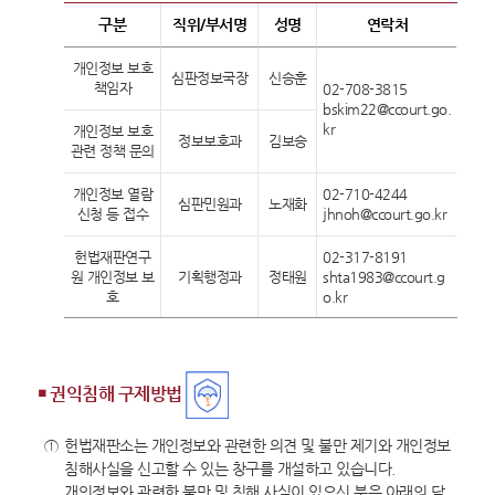
구분
직위/부서명
성명
연락처
개인정보 보호
심판정보국장
신승훈
책임자
02-708-3815
bskim22@ccourt.go.
kr
개인정보 보호
정보보호과
김보승
관련 정책 문의
개인정보 열람
02-710-4244
심판민원과
노재화
신청 등 접수
jhnoh@ccourt.go.kr
헌법재판연구
02-317-8191
원 개인정보 보
기획행정과
정태원
shta1983@ccourt.g
호
o.kr
￭ 권익침해 구제방법
①
헌법재판소는 개인정보와 관련한 의견 및 불만 제기와 개인정보
침해사실을 신고할 수 있는 창구를 개설하고 있습니다.
개인정보와 관련한 불만 및 침해 사실이 있으신 분은 아래의 담