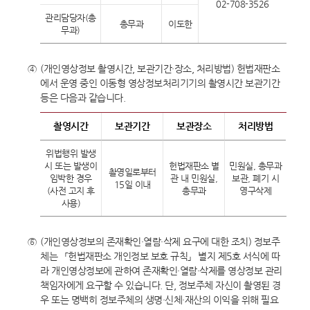
02-708-3526
관리담당자(총
총무과
이도한
무과)
④
(개인영상정보 촬영시간, 보관기간·장소, 처리방법) 헌법재판소
에서 운영 중인 이동형 영상정보처리기기의 촬영시간 보관기간
등은 다음과 같습니다.
촬영시간
보관기간
보관장소
처리방법
위법행위 발생
시 또는 발생이
헌법재판소 별
민원실, 총무과
촬영일로부터
임박한 경우
관 내 민원실,
보관, 폐기 시
15일 이내
(사전 고지 후
총무과
영구삭제
사용)
⑤
(개인영상정보의 존재확인·열람·삭제 요구에 대한 조치) 정보주
체는 「헌법재판소 개인정보 보호 규칙」 별지 제5호 서식에 따
라 개인영상정보에 관하여 존재확인·열람·삭제를 영상정보 관리
책임자에게 요구할 수 있습니다. 단, 정보주체 자신이 촬영된 경
우 또는 명백히 정보주체의 생명·신체·재산의 이익을 위해 필요