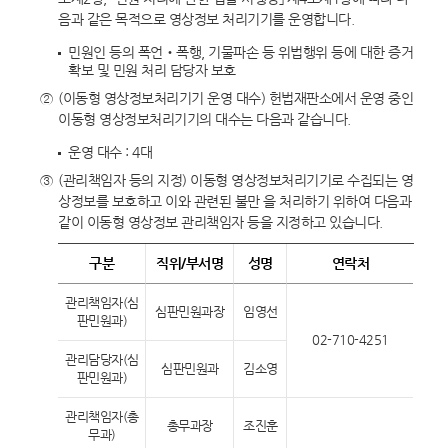
음과 같은 목적으로 영상정보 처리기기를 운영합니다.
민원인 등의 폭언‧폭행, 기물파손 등 위법행위 등에 대한 증거
확보 및 민원 처리 담당자 보호
②
(이동형 영상정보처리기기 운영 대수) 헌법재판소에서 운영 중인
이동형 영상정보처리기기의 대수는 다음과 같습니다.
운영 대수 : 4대
③
(관리책임자 등의 지정) 이동형 영상정보처리기기로 수집되는 영
상정보를 보호하고 이와 관련된 불만 을 처리하기 위하여 다음과
같이 이동형 영상정보 관리책임자 등을 지정하고 있습니다.
구분
직위/부서명
성명
연락처
관리책임자(심
심판민원과장
임영선
판민원과)
02-710-4251
관리담당자(심
심판민원과
김소영
판민원과)
관리책임자(총
총무과장
조진훈
무과)